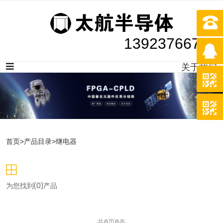
13923766707
关于我们
首页
>
产品目录
>
继电器
为您找到(0)产品
共
0
页
0
条